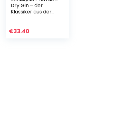
Dry Gin – der
Klassiker aus der
Eifel | Made from
Kartoffel,
handcrafted und
€
33.40
ideal für Gin &
Tonic…