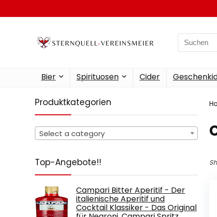
Search
for:
Bier
Spirituosen
Cider
Geschenkid
Produktkategorien
H
Select a category
Top-Angebote!!
Sh
Campari Bitter Aperitif - Der
italienische Aperitif und
Cocktail Klassiker - Das Original
für Negroni, Campari Spritz…