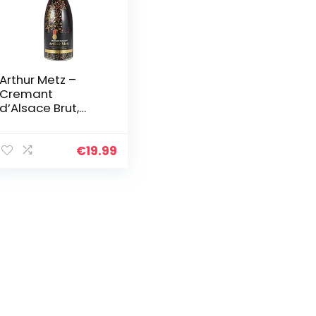
Arthur Metz –
Cremant
d’Alsace Brut,
Méthode
Traditionnelle,
Magnum (1 x 1.5 l)
€
19.99