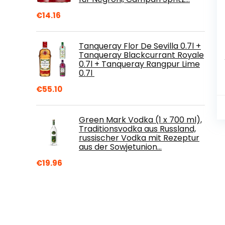
€
14.16
Tanqueray Flor De Sevilla 0.7l +
Tanqueray Blackcurrant Royale
0.7l + Tanqueray Rangpur Lime
0.7l
€
55.10
Green Mark Vodka (1 x 700 ml),
Traditionsvodka aus Russland,
russischer Vodka mit Rezeptur
aus der Sowjetunion…
€
19.96