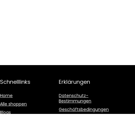
Schnelllinks
Erklärungen
Home
Datenschutz-
Bestimmungen
Alle shoppen
Geschäftsbedingungen
Blogs
Affiliate-Offenlegung
Unsere Webshops
Werben