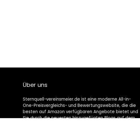
Über uns
Sternquell-vereinsmeier.de ist eine moderne All-in-
One-Preisvergleichs- und Bewertungswebsite, die die
besten auf Amazon verfügbaren Angebote bietet und
Sie durch die neuesten hinzugefügten Blogs auf dem
Laufenden hält. Alle Bilder unterliegen dem
Urheberrecht ihrer jeweiligen Eigentümer. Alle zitierten
Inhalte stammen aus ihren jeweiligen Quellen.