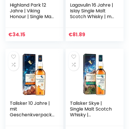
Highland Park 12
Lagavulin 16 Jahre |
Jahre | Viking
Islay Single Malt
Honour | Single Malt
Scotch Whisky | mit
Scotch Whisky |
Geschenkverpacku
vollmundiger,
ng |
rauchiger
Ausgezeichneter,
€
34.15
€
81.89
Geschmack | der
aromatischer
Whisky mit…
Single…
Talisker 10 Jahre |
Talisker Skye |
mit
Single Malt Scotch
Geschenkverpacku
Whisky |
ng | Preisgekrönter,
Ausgezeichneter,
aromatischer
aromatischer