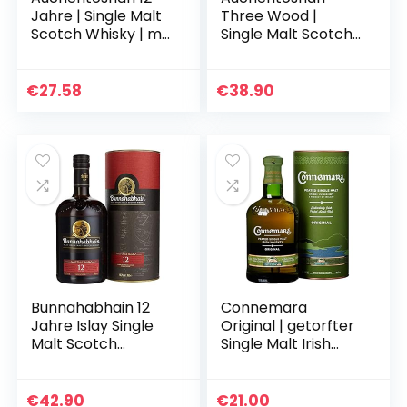
Jahre | Single Malt
Three Wood |
Scotch Whisky | mit
Single Malt Scotch
Geschenkverpacku
Whisky | mit
ng |
Geschenkverpacku
Karamellgeschmac
ng | 43% Vol |
€
27.58
€
38.90
k und fruchtigen
700ml
Aromen…
Einzelflasche | 1er
Pack
Bunnahabhain 12
Connemara
Jahre Islay Single
Original | getorfter
Malt Scotch
Single Malt Irish
Whisky, 700ml
Whiskey | mit
Geschenkverpacku
ng | mit rauchigen
€
42.90
€
21.00