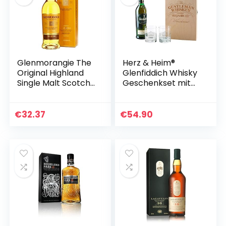
Glenmorangie The
Herz & Heim®
Original Highland
Glenfiddich Whisky
Single Malt Scotch
Geschenkset mit
Whiskey, 700ml (1er
Gratis Gravur 2er
Pack)
Whiskey Gläser in
gravierter Holzkiste
€
32.37
€
54.90
Gentleman