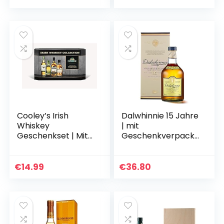
Aromen | 40% Vol…
Cooley’s Irish
Dalwhinnie 15 Jahre
Whiskey
| mit
Geschenkset | Mit
Geschenkverpacku
Tyrconnell,
ng | handgefertigt
Connemara,
in den schottischen
Kilbeggan
Highlands |
€
14.99
€
36.80
Traditional and
Preisgekrönter…
Single Grain | 43%
Vol…