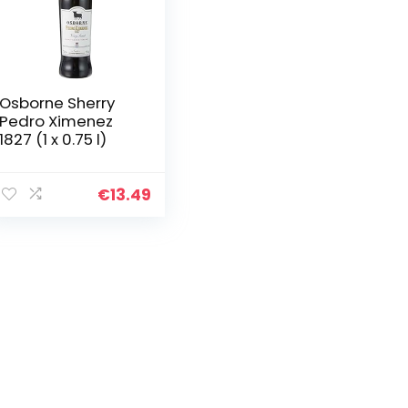
Osborne Sherry
Pedro Ximenez
1827 (1 x 0.75 l)
€
13.49