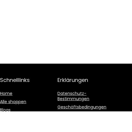
Schnelllinks
Erklärungen
Home
Datenschutz-
Bestimmungen
Alle shoppen
Geschäftsbedingungen
Blogs
Affiliate-Offenlegung
Unsere Webshops
Werben