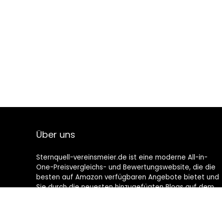
Über uns
Sternquell-vereinsmeier.de ist eine moderne All-in-
One-Preisvergleichs- und Bewertungswebsite, die die
besten auf Amazon verfügbaren Angebote bietet und
Sie durch die neuesten hinzugefügten Blogs auf dem
Laufenden hält. Alle Bilder unterliegen dem
Urheberrecht ihrer jeweiligen Eigentümer. Alle zitierten
Inhalte stammen aus ihren jeweiligen Quellen.