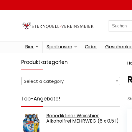
Search
for:
Bier
Spirituosen
Cider
Geschenkid
Produktkategorien
H
‎
Select a category
Top-Angebote!!
Sh
Benediktiner Weissbier
Alkoholfrei MEHRWEG (6 x 0,5 l)