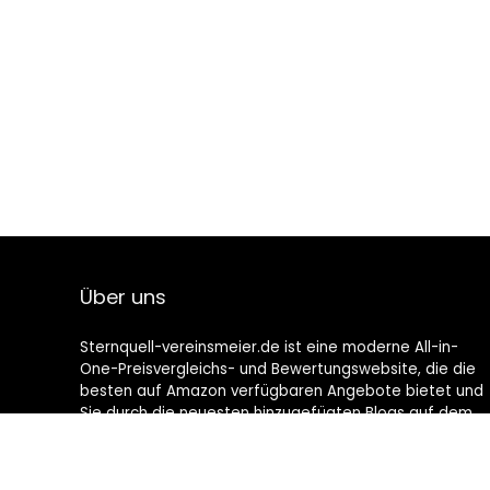
Über uns
Sternquell-vereinsmeier.de ist eine moderne All-in-
One-Preisvergleichs- und Bewertungswebsite, die die
besten auf Amazon verfügbaren Angebote bietet und
Sie durch die neuesten hinzugefügten Blogs auf dem
Laufenden hält. Alle Bilder unterliegen dem
Urheberrecht ihrer jeweiligen Eigentümer. Alle zitierten
Inhalte stammen aus ihren jeweiligen Quellen.