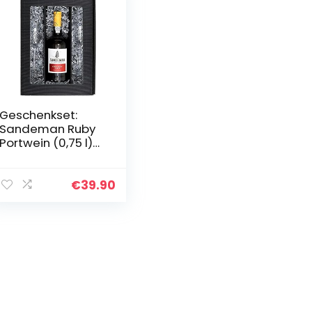
Geschenkset:
Sandeman Ruby
Portwein (0,75 l)
mit 2 Portwein-
Gläsern
€
39.90