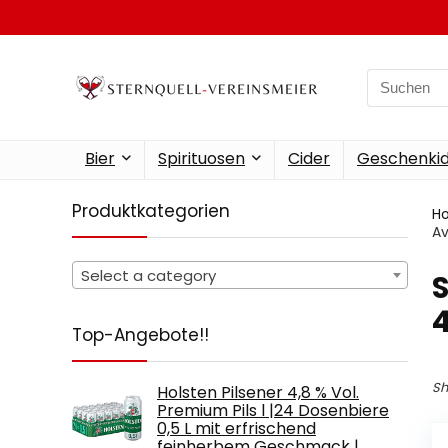
Search
for:
Bier
Spirituosen
Cider
Geschenkid
Produktkategorien
H
Av
Select a category
‎
4
Top-Angebote!!
Sh
Holsten Pilsener 4,8 % Vol.
Premium Pils l |24 Dosenbiere
0,5 L mit erfrischend
feinherbem Geschmack |