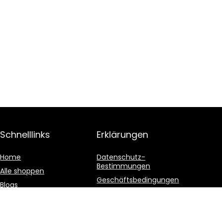
Schnelllinks
Erklärungen
Home
Datenschutz-
Bestimmungen
Alle shoppen
Geschäftsbedingungen
Blogs
Affiliate-Offenlegung
Unsere Webshops
Werben