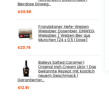
Bierdose Einweg…
€
30.98
Franziskaner Hefe-Weizen
Weissbier Dosenbier, EINWEG,
Weissbier / Weizen Bier aus
München (24 x 0.5 l Dose)
€
23.76
Baileys Salted Caramel |
Original Irish Cream Likör | Das
bekannte Rezept mit köstlich
neuem Geschmack |
Garantierter…
€
12.91