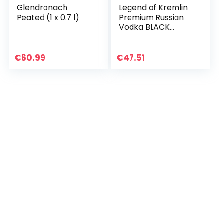
Glendronach
Legend of Kremlin
Peated (1 x 0.7 l)
Premium Russian
Vodka BLACK
BOTTLE (1 x 0.7 L)
€
60.99
€
47.51