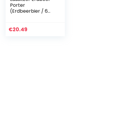
Porter
(Erdbeerbier / 6
Flaschen à 0,5 l /
4,2% vol.) Mehrweg
€
20.49