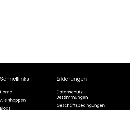
Schnelllinks
Erklärungen
Home
Datenschutz-
Bestimmungen
Alle shoppen
Geschäftsbedingungen
Blogs
Affiliate-Offenlegung
Unsere Webshops
Werben