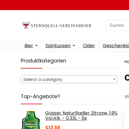
Search
for:
Bier
Spirituosen
Cider
Geschenkid
Produktkategorien
H
Select a category
Top-Angebote!!
Sh
Gösser NaturRadler Zitrone, 1,9%
Vol.Alk. - 0.33L - 6x
€
13.58