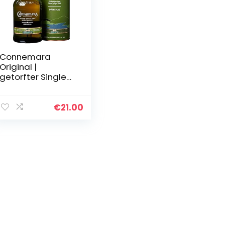
Connemara
Original |
getorfter Single
Malt Irish Whiskey
| mit
Geschenkverpack
€
21.00
ung | mit
rauchigen
Aromen | 40%
Vol…