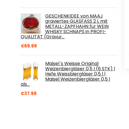
GESCHENKIDEE von MAAJ
graviertes GLASFASS 2 L mit
METALL-ZAPFHAHN für WEIN
WHISKY SCHNAPS in PROFI-
QUALITÄT (Gravur…
€
69.99
Maisel´s Weisse Original
Weizenbiergläser 0,5 l (6 STK) |
Hefe Weissbiergläser 0,5 l |
Maisel Weizenbiergläser 0,5 l
als…
€
37.99