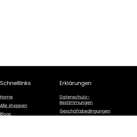
Schnelllinks
Erklärungen
Home
Datenschutz-
Bestimmungen
Alle shoppen
Geschäftsbedingungen
Blogs
Affiliate-Offenlegung
Unsere Webshops
Werben