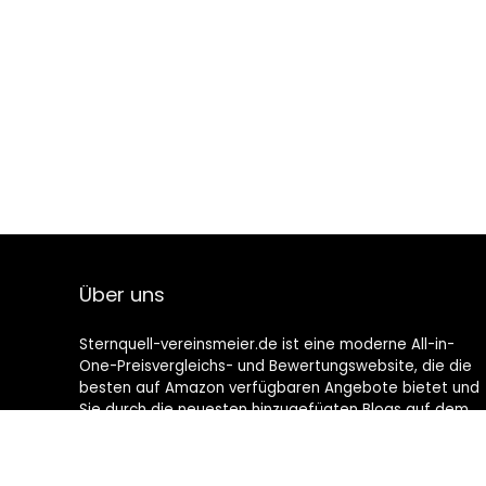
Über uns
Sternquell-vereinsmeier.de ist eine moderne All-in-
One-Preisvergleichs- und Bewertungswebsite, die die
besten auf Amazon verfügbaren Angebote bietet und
Sie durch die neuesten hinzugefügten Blogs auf dem
Laufenden hält. Alle Bilder unterliegen dem
Urheberrecht ihrer jeweiligen Eigentümer. Alle zitierten
Inhalte stammen aus ihren jeweiligen Quellen.