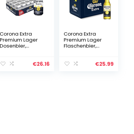
Corona Extra
Corona Extra
Premium Lager
Premium Lager
Dosenbier,
Flaschenbier,
EINWEG,
MEHRWEG im
Internationales
Kasten,
Lager Bier (24 X
Internationales
€
26.16
€
25.99
0.33 l)
Lager Bier, (24 x
0.355 l)