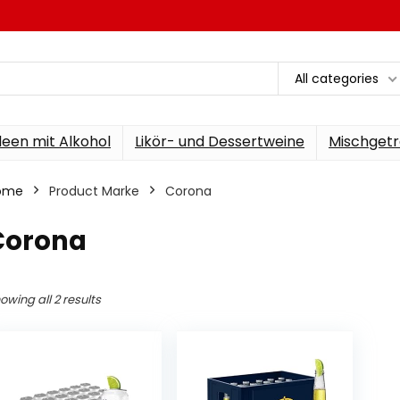
All categories
een mit Alkohol
Likör- und Dessertweine
Mischgetr
ome
Product Marke
‎Corona
‎Corona
owing all 2 results