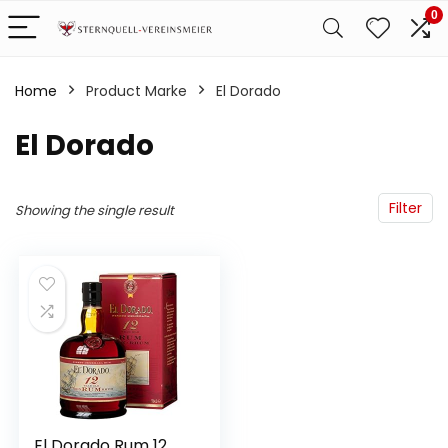
0
Home
Product Marke
‎El Dorado
‎El Dorado
Filter
Showing the single result
El Dorado Rum 12