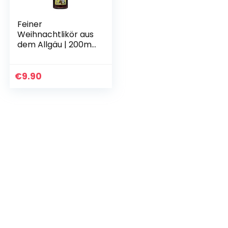
Feiner
Weihnachtlikör aus
dem Allgäu | 200ml
17% Vol. | Exklusiv
zur Weihnachtszeit
aus über den
€
9.90
Sommer
angesetzten…