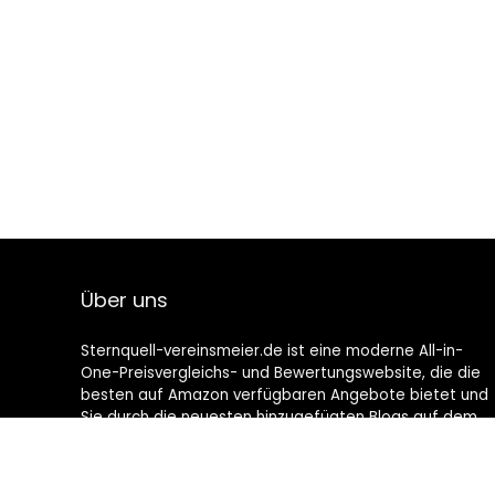
Über uns
Sternquell-vereinsmeier.de ist eine moderne All-in-
One-Preisvergleichs- und Bewertungswebsite, die die
besten auf Amazon verfügbaren Angebote bietet und
Sie durch die neuesten hinzugefügten Blogs auf dem
Laufenden hält. Alle Bilder unterliegen dem
Urheberrecht ihrer jeweiligen Eigentümer. Alle zitierten
Inhalte stammen aus ihren jeweiligen Quellen.