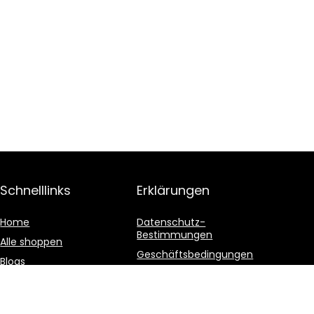
Schnelllinks
Erklärungen
Home
Datenschutz-
Bestimmungen
Alle shoppen
Geschäftsbedingungen
Blogs
Affiliate-Offenlegung
Unsere Webshops
Werben