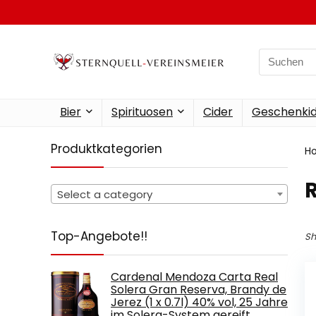
Search
for:
Bier
Spirituosen
Cider
Geschenkid
Produktkategorien
H
‎
Select a category
Top-Angebote!!
Sh
Cardenal Mendoza Carta Real
Solera Gran Reserva, Brandy de
Jerez (1 x 0.7l) 40% vol, 25 Jahre
im Solera-System gereift…