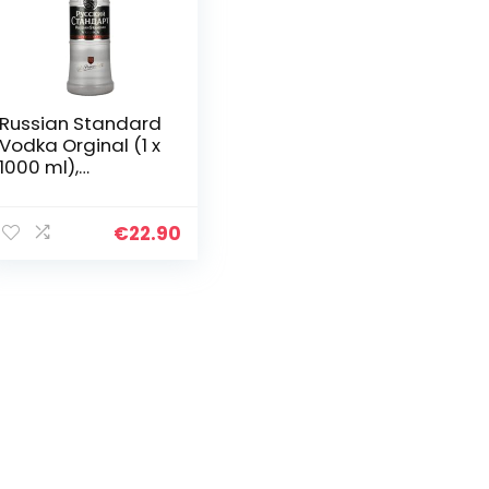
Russian Standard
Vodka Orginal (1 x
1000 ml),
russischer Vodka
aus St.
Petersburg,
€
22.90
Premium-Vodka
mit Winterweizen
und…