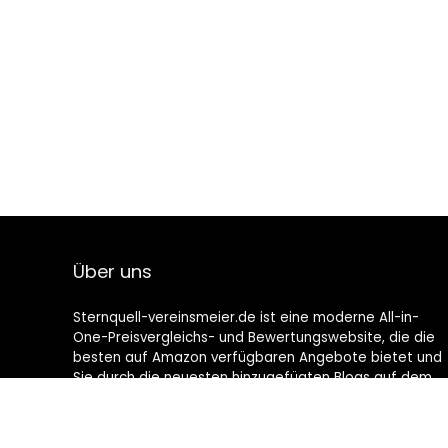
Über uns
Sternquell-vereinsmeier.de ist eine moderne All-in-
One-Preisvergleichs- und Bewertungswebsite, die die
besten auf Amazon verfügbaren Angebote bietet und
Sie durch die neuesten hinzugefügten Blogs auf dem
Laufenden hält. Alle Bilder unterliegen dem
Urheberrecht ihrer jeweiligen Eigentümer. Alle zitierten
Inhalte stammen aus ihren jeweiligen Quellen.