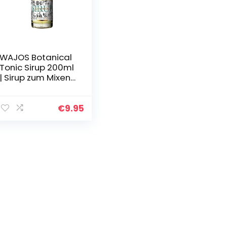
WAJOS Botanical
Tonic Sirup 200ml
| Sirup zum Mixen
von Tonic Water,
alkoholfreien
Cocktails &
€
9.95
klassischem Gin
Tonic…