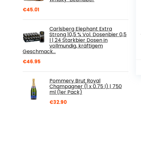
€
45.01
Carlsberg Elephant Extra
Strong 10,5 % Vol. Dosenbier 0,5
l | 24 Starkbier Dosen in
vollmundig, kräftigem
Geschmack…
€
46.95
Pommery Brut Royal
Champagner (1 x 0.75 l) | 750
ml (1er Pack)
€
32.90