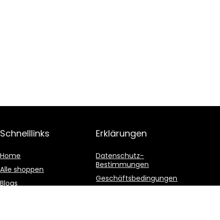
Schnelllinks
Erklärungen
Home
Datenschutz-
Bestimmungen
Alle shoppen
Geschäftsbedingungen
Blogs
Affiliate-Offenlegung
Unsere Webshops
Werben