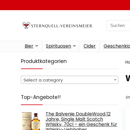
Search
for:
Bier
Spirituosen
Cider
Geschenkid
Produktkategorien
H
‎
Select a category
Top-Angebote!!
Sh
The Balvenie DoubleWood 12
Jahre, Single Malt Scotch
Whisky, 70cl – ein Geschenk für
Whisky-Liebhaber