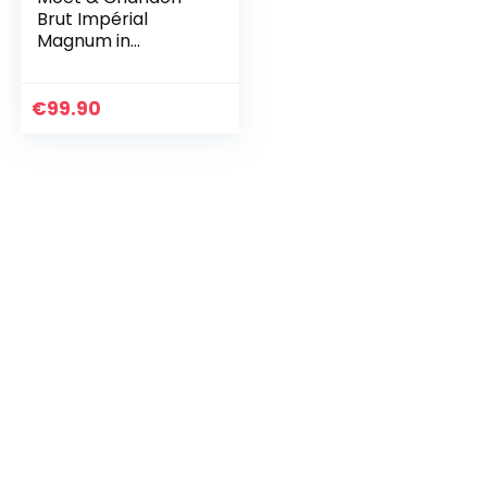
Brut Impérial
Magnum in
Geschenkverpacku
ng (1 x 1.5 l)
€
99.90