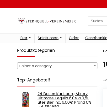
Search
for:
Bier
Spirituosen
Cider
Geschenkid
Produktkategorien
H
‎
Select a category
Top-Angebote!!
Sh
24 Dosen Karlsberg Mixery
Ultimate Tequila 6.0% a 0,5L
Liter Bier inc. 6.00€ Pfand 6%
vol. EINWEG