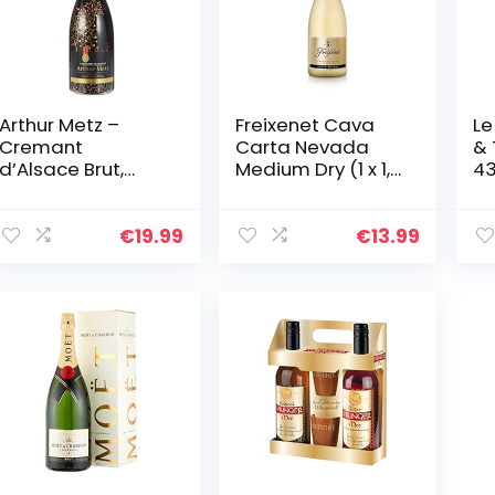
Arthur Metz –
Freixenet Cava
Le
Cremant
Carta Nevada
& 
d’Alsace Brut,
Medium Dry (1 x 1,5
43
Méthode
l)
Traditionnelle,
Magnum (1 x 1.5 l)
€
19.99
€
13.99