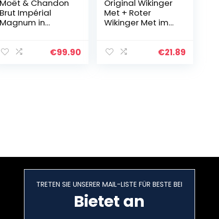
Moët & Chandon
Original Wikinger
Brut Impérial
Met + Roter
Magnum in
Wikinger Met im
Geschenkverpack
Geschenkset |
ung (1 x 1.5 l)
2×0,75L inkl. 2
Becher |
€
99.90
€
21.89
Honigwein aus
der Region
Haithabu…
TRETEN SIE UNSERER MAIL-LISTE FÜR BESTE BEI
Bietet an