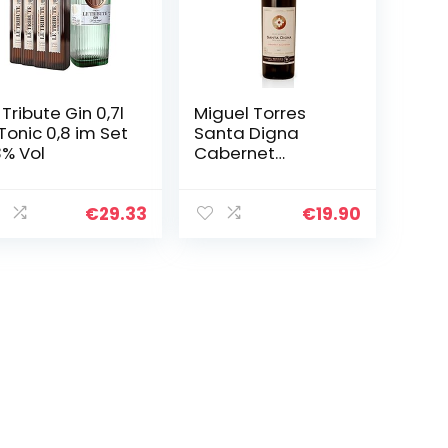
 Tribute Gin 0,7l
Miguel Torres
Tonic 0,8 im Set
Santa Digna
% Vol
Cabernet
Sauvignon
Reserva 2017
Magnum (1,5 L)
€
29.33
€
19.90
trocken (1,5 L
Magnum)