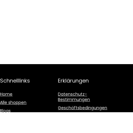
Schnelllinks
Erklärungen
Home
Datenschutz-
Bestimmungen
Alle shoppen
Geschäftsbedingungen
Blogs
Affiliate-Offenlegung
Unsere Webshops
Werben