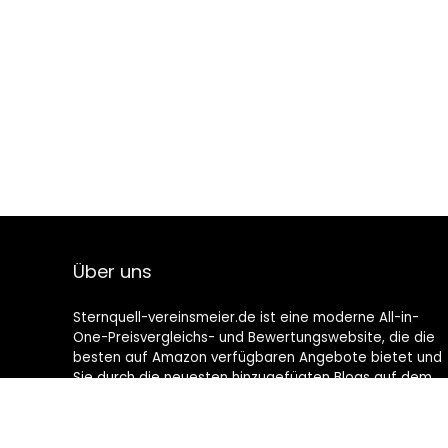
Über uns
Sternquell-vereinsmeier.de ist eine moderne All-in-
One-Preisvergleichs- und Bewertungswebsite, die die
besten auf Amazon verfügbaren Angebote bietet und
Sie durch die neuesten hinzugefügten Blogs auf dem
Laufenden hält. Alle Bilder unterliegen dem
Urheberrecht ihrer jeweiligen Eigentümer. Alle zitierten
Inhalte stammen aus ihren jeweiligen Quellen.