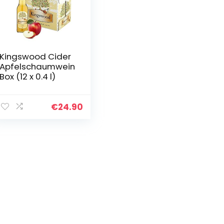
Kingswood Cider
Apfelschaumwein
Box (12 x 0.4 l)
€
24.90