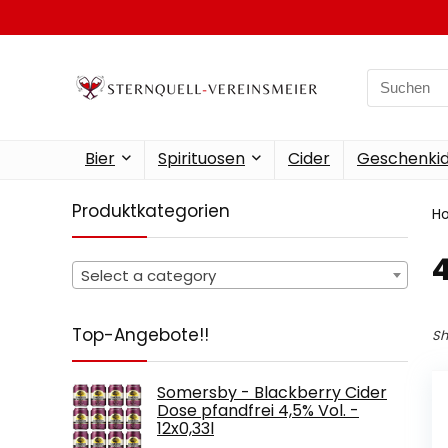
Search
for:
Bier
Spirituosen
Cider
Geschenkid
Produktkategorien
H
‎
Select a category
Top-Angebote!!
Sh
Somersby - Blackberry Cider
Dose pfandfrei 4,5% Vol. -
12x0,33l