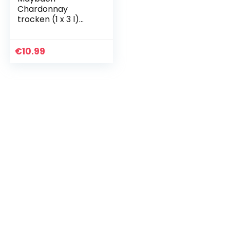
Chardonnay
trocken (1 x 3 l)
Bag-in-Box
€
10.99