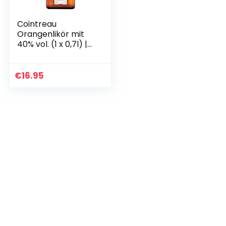
Cointreau
Orangenlikör mit
40% vol. (1 x 0,7l) |
Der perfekte Likör
für Cocktails aus
100% natürlichen
€
16.95
Zutaten