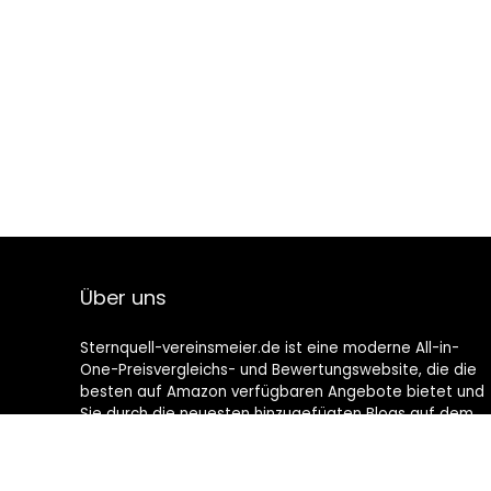
Über uns
Sternquell-vereinsmeier.de ist eine moderne All-in-
One-Preisvergleichs- und Bewertungswebsite, die die
besten auf Amazon verfügbaren Angebote bietet und
Sie durch die neuesten hinzugefügten Blogs auf dem
Laufenden hält. Alle Bilder unterliegen dem
Urheberrecht ihrer jeweiligen Eigentümer. Alle zitierten
Inhalte stammen aus ihren jeweiligen Quellen.