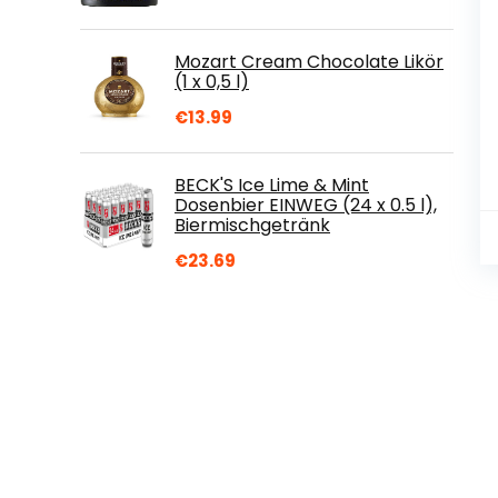
Mozart Cream Chocolate Likör
(1 x 0,5 l)
€
13.99
BECK'S Ice Lime & Mint
Dosenbier EINWEG (24 x 0.5 l),
Biermischgetränk
€
23.69