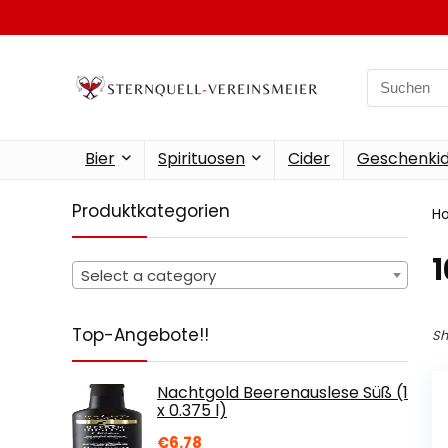
Search
for:
Bier
Spirituosen
Cider
Geschenkid
Produktkategorien
H
‎
Select a category
Top-Angebote!!
Sh
Nachtgold Beerenauslese Süß (1
x 0.375 l)
€
6.78