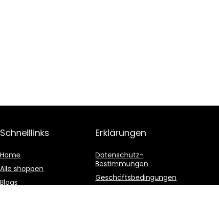
Schnelllinks
Erklärungen
Home
Datenschutz-
Bestimmungen
Alle shoppen
Geschäftsbedingungen
Blogs
Affiliate-Offenlegung
Unsere Webshops
Werben