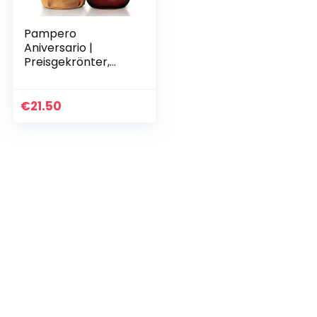
Pampero
Aniversario |
Preisgekrönter,
aromatischer
Premium-Rum
Blend | blended in
€
21.50
den Weiten
Venezuelas | 40%
vol…