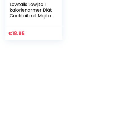
Lowtails Lowjito I
kalorienarmer Diät
Cocktail mit Mojito
Geschmack und
Alkohohl I
alkoholhaltiges
€
18.95
Mixgetränk, vegan
I…