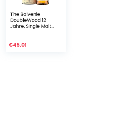
The Balvenie
DoubleWood 12
Jahre, Single Malt
Scotch Whisky,
70cl – ein
Geschenk für
€
45.01
Whisky-Liebhaber