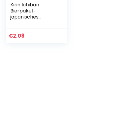
Kirin Ichiban
Bierpaket,
japanisches
Premium-Bier,
nach dem First
Press Verfahren
€
2.08
gebraut, Dosenbier
mit 5…