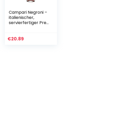
Campari Negroni –
italienischer,
servierfertiger Pre-
Dinner Cocktail aus
dem Hause
Campari –
€
20.89
Campari
kombiniert mit
dem…