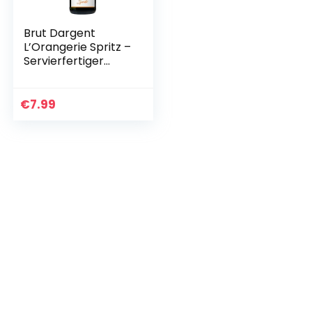
Brut Dargent
L’Orangerie Spritz –
Servierfertiger
Spritz
Interpretation
hergestellt aus
€
7.99
Sekt mit
aromatischen…