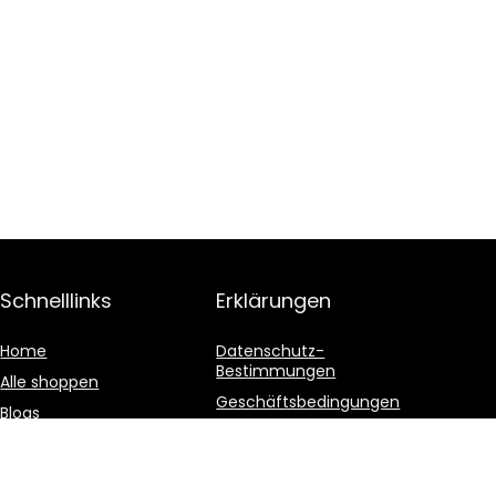
Schnelllinks
Erklärungen
Home
Datenschutz-
Bestimmungen
Alle shoppen
Geschäftsbedingungen
Blogs
Affiliate-Offenlegung
Unsere Webshops
Werben