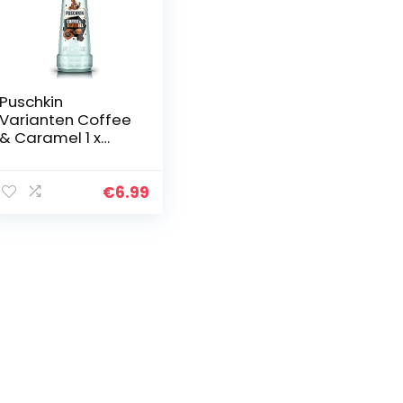
Puschkin
Varianten Coffee
& Caramel 1 x
0,7l-Fl. 17,5% vol.
€
6.99