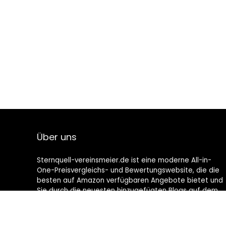
Über uns
Sternquell-vereinsmeier.de ist eine moderne All-in-
One-Preisvergleichs- und Bewertungswebsite, die die
besten auf Amazon verfügbaren Angebote bietet und
Sie durch die neuesten hinzugefügten Blogs auf dem
Laufenden hält. Alle Bilder unterliegen dem
Urheberrecht ihrer jeweiligen Eigentümer. Alle zitierten
Inhalte stammen aus ihren jeweiligen Quellen.