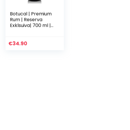
Botucal | Premium
Rum | Reserva
Exklsuiva| 700 ml |
40% vol. | 12 Jahre
gereift in Pot-Still-
+ Kolonnen-
€
34.90
Destillat…