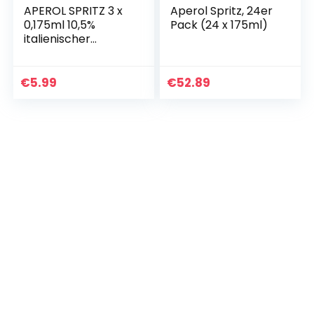
APEROL SPRITZ 3 x
Aperol Spritz, 24er
0,175ml 10,5%
Pack (24 x 175ml)
italienischer
Aperitif
servierfertig,
italienischer
€
5.99
€
52.89
Aperitif oder als
Cocktail, 10,5…