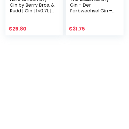
Gin by Berry Bros. &
Gin – Der
Rudd | Gin | 1×0.7L |
Farbwechsel Gin –
Viermalige
500ml – 45 % Vol.
Auszeichnung als
bester Gin der Welt
€
29.80
€
31.75
| England…