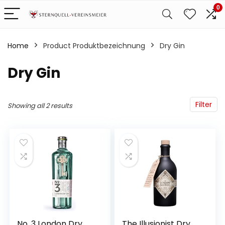
0
Home
Product Produktbezeichnung
‎Dry Gin
‎Dry Gin
Filter
Showing all 2 results
No. 3 London Dry
The Illusionist Dry