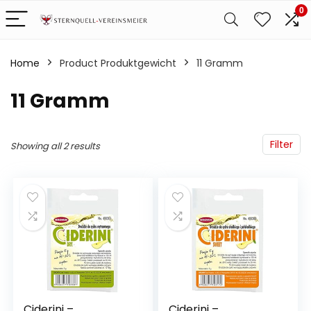
0
Home
Product Produktgewicht
‎11 Gramm
‎11 Gramm
Filter
Showing all 2 results
Ciderini –
Ciderini –