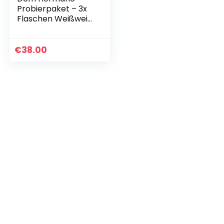
Probierpaket – 3x
Flaschen Weißwein
– 3x Flaschen
Roséweine – (6 x
0,75l) – Wein
€
38.00
Geschenk…