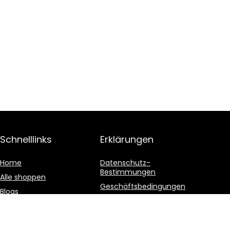
Schnelllinks
Erklärungen
Home
Datenschutz-
Bestimmungen
Alle shoppen
Geschäftsbedingungen
Blogs
Affiliate-Offenlegung
Unsere Webshops
Werben