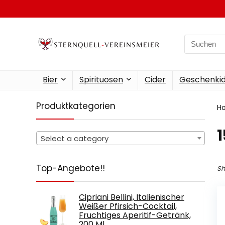
Search
for:
Bier
Spirituosen
Cider
Geschenkid
Produktkategorien
H
‎
Select a category
Top-Angebote!!
Sh
Cipriani Bellini, Italienischer
Weißer Pfirsich-Cocktail,
Fruchtiges Aperitif-Getränk,
200 Ml