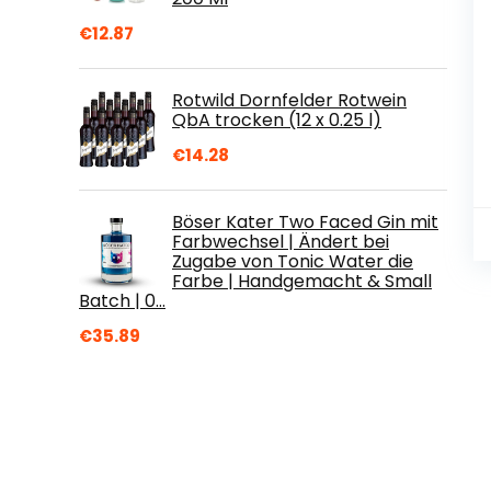
€
12.87
Rotwild Dornfelder Rotwein
QbA trocken (12 x 0.25 l)
€
14.28
Böser Kater Two Faced Gin mit
Farbwechsel | Ändert bei
Zugabe von Tonic Water die
Farbe | Handgemacht & Small
Batch | 0…
€
35.89