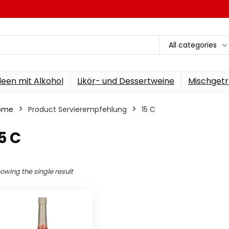
All categories
een mit Alkohol
Likör- und Dessertweine
Mischgetr
ome
Product Servierempfehlung
‎15 C
15 C
owing the single result