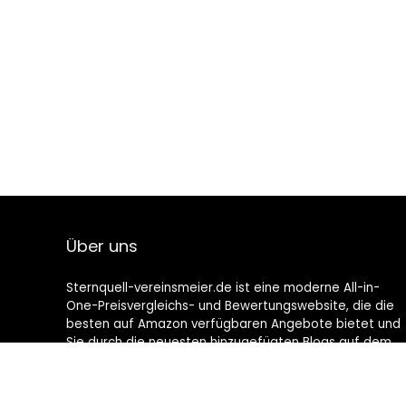
Über uns
Sternquell-vereinsmeier.de ist eine moderne All-in-
One-Preisvergleichs- und Bewertungswebsite, die die
besten auf Amazon verfügbaren Angebote bietet und
Sie durch die neuesten hinzugefügten Blogs auf dem
Laufenden hält. Alle Bilder unterliegen dem
Urheberrecht ihrer jeweiligen Eigentümer. Alle zitierten
Inhalte stammen aus ihren jeweiligen Quellen.