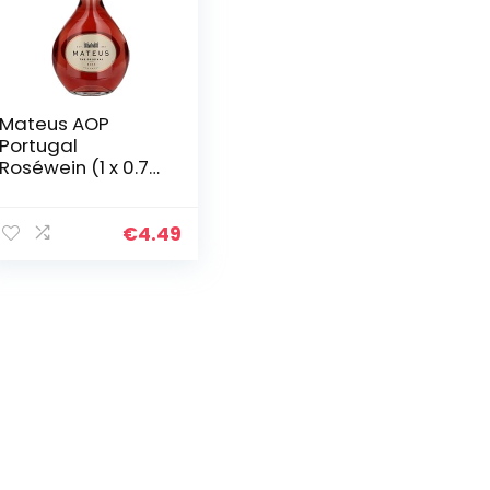
Mateus AOP
Portugal
Roséwein (1 x 0.75
l)
€
4.49