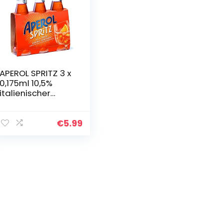
APEROL SPRITZ 3 x
0,175ml 10,5%
italienischer
Aperitif
servierfertig,
italienischer
€
5.99
Aperitif oder als
Cocktail, 10,5…