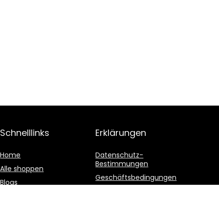
Schnelllinks
Erklärungen
Home
Datenschutz-
Bestimmungen
Alle shoppen
Geschäftsbedingungen
Blogs
Affiliate-Offenlegung
Unsere Webshops
Werben