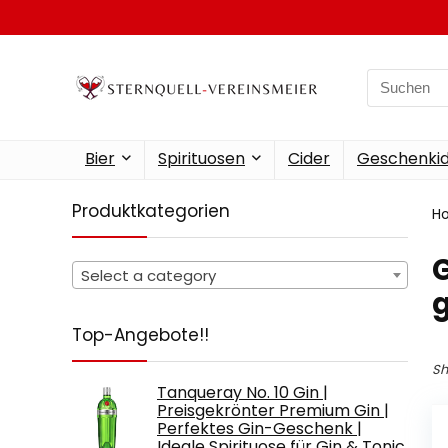
Search
for:
Bier
Spirituosen
Cider
Geschenkid
Produktkategorien
H
‎
Select a category
Top-Angebote!!
Sh
Tanqueray No. 10 Gin |
Preisgekrönter Premium Gin |
Perfektes Gin-Geschenk |
Ideale Spirituose für Gin & Tonic