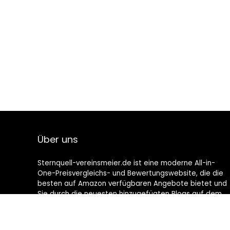
Über uns
Sternquell-vereinsmeier.de ist eine moderne All-in-
One-Preisvergleichs- und Bewertungswebsite, die die
besten auf Amazon verfügbaren Angebote bietet und
Sie durch die neuesten hinzugefügten Blogs auf dem
Laufenden hält. Alle Bilder unterliegen dem
Urheberrecht ihrer jeweiligen Eigentümer. Alle zitierten
Inhalte stammen aus ihren jeweiligen Quellen.