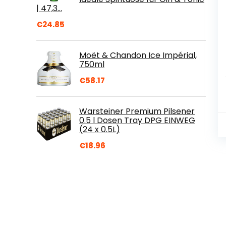
| 47,3…
€
24.85
Moët & Chandon Ice Impérial,
750ml
€
58.17
Warsteiner Premium Pilsener
0.5 l Dosen Tray DPG EINWEG
(24 x 0.5L)
€
18.96