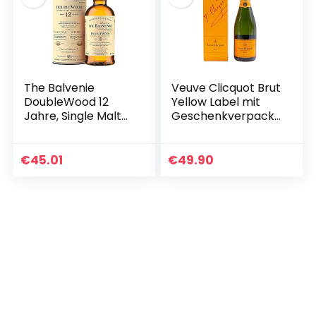
The Balvenie
Veuve Clicquot Brut
DoubleWood 12
Yellow Label mit
Jahre, Single Malt
Geschenkverpacku
Scotch Whisky,
ng, 750ml
70cl – ein
Geschenk für
€
45.01
€
49.90
Whisky-Liebhaber