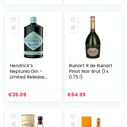
Hendrick’s
Ruinart R de Ruinart
Neptunia Gin –
Pinot Noir Brut (1 x
Limited Release,
0.75 l)
Small Batch Gin,
70cl
€
35.09
€
64.99