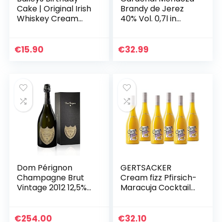
Cake | Original Irish
Brandy de Jerez
Whiskey Cream
40% Vol. 0,7l in
Likör | Limitierte
Geschenkbox
Edition | köstlich
neue
€
15.90
€
32.99
Geschmacksrichtu
ng | DER…
Dom Pérignon
GERTSACKER
Champagne Brut
Cream fizz Pfirsich-
Vintage 2012 12,5%
Maracuja Cocktail
Vol. 0,75l in
(6 x 0,745 l)
Geschenkbox
€
254.00
€
32.10