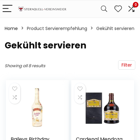
0
Home
Product Servierempfehlung
‎Gekühlt servieren
‎Gekühlt servieren
Filter
Showing all 8 results
Baileys Birthday
Cardenal Mendoza