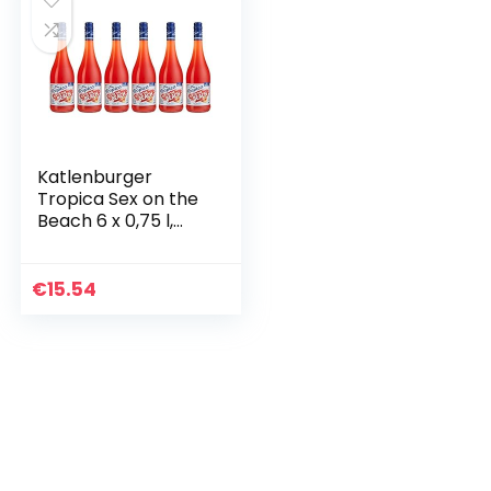
Katlenburger
Tropica Sex on the
Beach 6 x 0,75 l,
trinkfertiger
Cocktail; 70%
Fruchtwein,
€
15.54
Erdbeer-
Pfirsichgeschmack
…