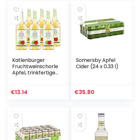
Katlenburger
Somersby Apfel
Fruchtweinschorle
Cider (24 x 0.33 l)
Apfel, trinkfertige
Schorle aus
Apfelwein 6 x 1 l,
frisch, spritzig,
€
13.14
€
35.80
fruchtig