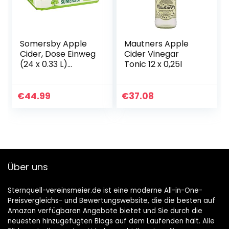
Somersby Apple
Mautners Apple
Cider, Dose Einweg
Cider Vinegar
(24 x 0.33 L)
Tonic 12 x 0,25l
Pfandfrei
€
44.99
€
37.08
Über uns
Sternquell-vereinsmeier.de ist eine moderne All-in-One-
Preisvergleichs- und Bewertungswebsite, die die besten auf
Amazon verfügbaren Angebote bietet und Sie durch die
neuesten hinzugefügten Blogs auf dem Laufenden hält. Alle