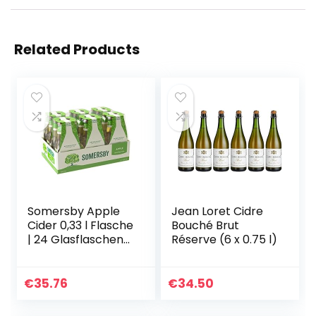
Related Products
Somersby Apple
Jean Loret Cidre
Cider 0,33 l Flasche
Bouché Brut
| 24 Glasflaschen
Réserve (6 x 0.75 l)
fruchtiger Apfel
Cider mit 4,5% Vol.
ohne künstliche
€
35.76
€
34.50
Farb- und…