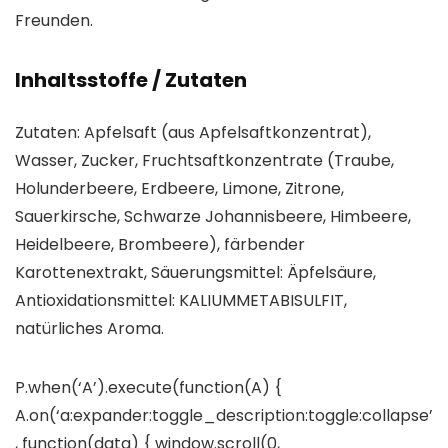
Freunden.
Inhaltsstoffe / Zutaten
Zutaten: Apfelsaft (aus Apfelsaftkonzentrat),
Wasser, Zucker, Fruchtsaftkonzentrate (Traube,
Holunderbeere, Erdbeere, Limone, Zitrone,
Sauerkirsche, Schwarze Johannisbeere, Himbeere,
Heidelbeere, Brombeere), färbender
Karottenextrakt, Säuerungsmittel: Äpfelsäure,
Antioxidationsmittel: KALIUMMETABISULFIT,
natürliches Aroma.
P.when(‘A’).execute(function(A) {
A.on(‘a:expander:toggle_description:toggle:collapse’
, function(data) { window.scroll(0,