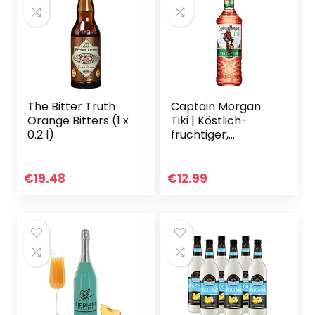
The Bitter Truth
Captain Morgan
Orange Bitters (1 x
Tiki | Köstlich-
0.2 l)
fruchtiger,
aromatischer Rum
| mit Ananas- und
Mango-
€
19.48
€
12.99
Geschmack |
25%vol | 700ml…