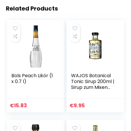
Related Products
Bols Peach Likör (1
WAJOS Botanical
x 0.7 l)
Tonic Sirup 200ml |
Sirup zum Mixen
von Tonic Water,
alkoholfreien
Cocktails &
€
15.83
€
9.95
klassischem Gin
Tonic…