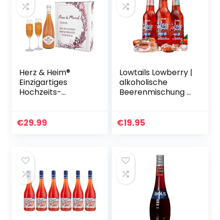
Herz & Heim®
Lowtails Lowberry |
Einzigartiges
alkoholische
Hochzeits-
Beerenmischung |
Geschenkset mit
kalorienarmer
Käfer Bellini und 2
Genuss | Made in
gravierten
Germany |
€
29.99
€
19.95
Leonardo
sommerlicher
Sektgläsern
Cocktail mit…