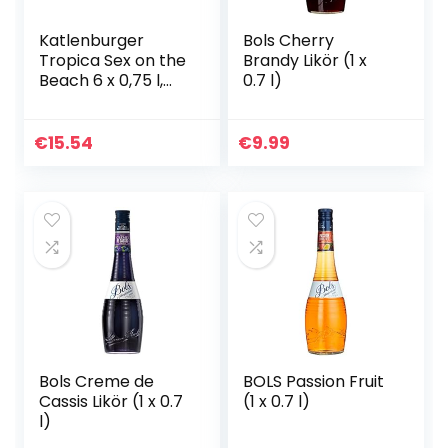
Katlenburger
Bols Cherry
Tropica Sex on the
Brandy Likör (1 x
Beach 6 x 0,75 l,
0.7 l)
trinkfertiger
Cocktail; 70%
Fruchtwein,
€
15.54
€
9.99
Erdbeer-
Pfirsichgeschmack
…
Bols Creme de
BOLS Passion Fruit
Cassis Likör (1 x 0.7
(1 x 0.7 l)
l)