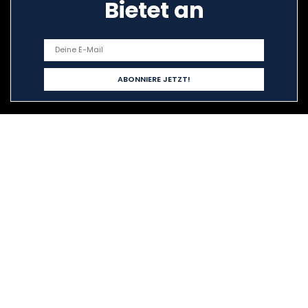
Bietet an
Schnelllinks
Home
Alle shoppen
Blogs
Unsere Webshops
Werben
Erklärungen