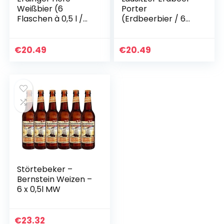
Weißbier (6
Porter
Flaschen à 0,5 l /
(Erdbeerbier / 6
5,3% vol.)
Flaschen à 0,5 l /
4,2% vol.) Mehrweg
€
20.49
€
20.49
Störtebeker –
Bernstein Weizen –
6 x 0,5l MW
€
23.32