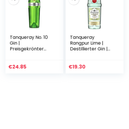
Tanqueray No. 10
Tanqueray
Gin |
Rangpur Lime |
Preisgekrönter
Destillierter Gin |
Premium Gin |
mit Zitrusfrische |
Perfektes Gin-
Ausgezeichnet &
Geschenk | Ideale
aromatisiert | 5-
€
24.85
€
19.30
Spirituose für Gin &
fach destilliert auf…
Tonic | 47,3…