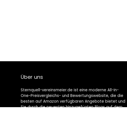
Über uns
Sternquell-vereinsmeier.de ist eine moderne All-in-
One-Preisvergleichs- und Bewertungswebsite, die die
besten auf Amazon verfügbaren Angebote bietet und
Sie durch die neuesten hinzugefügten Blogs auf dem
Laufenden hält. Alle Bilder unterliegen dem
Urheberrecht ihrer jeweiligen Eigentümer. Alle zitierten
Inhalte stammen aus ihren jeweiligen Quellen.