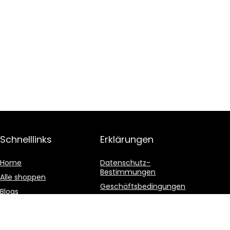
Schnelllinks
Erklärungen
Home
Datenschutz-
Bestimmungen
Alle shoppen
Geschäftsbedingungen
Blogs
Affiliate-Offenlegung
Unsere Webshops
Werben