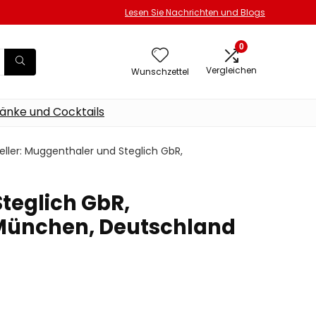
Lesen Sie Nachrichten und Blogs
0
Vergleichen
Wunschzettel
änke und Cocktails
teller: Muggenthaler und Steglich GbR,
Steglich GbR,
 München, Deutschland