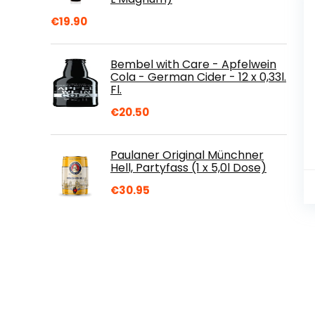
€
19.90
Bembel with Care - Apfelwein
Cola - German Cider - 12 x 0,33l.
Fl.
€
20.50
Paulaner Original Münchner
Hell, Partyfass (1 x 5,0l Dose)
€
30.95