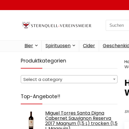
Search
for:
Bier
Spirituosen
Cider
Geschenkid
Produktkategorien
H
We
Select a category
‎
Top-Angebote!!
Sh
Miguel Torres Santa Digna
Cabernet Sauvignon Reserva
2017 Magnum (1,5 L) trocken (1,5
L Magnum)