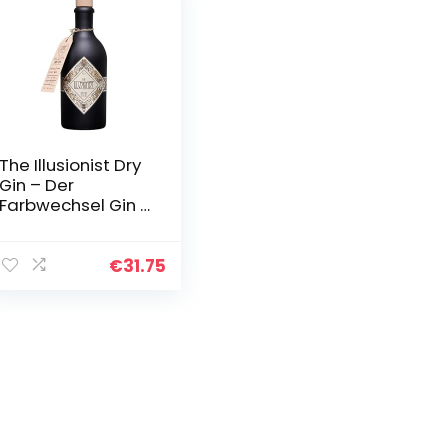
The Illusionist Dry
Gin – Der
Farbwechsel Gin –
500ml – 45 % Vol.
€
31.75