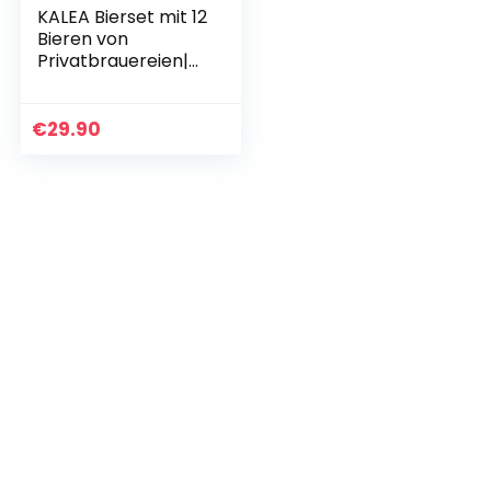
KALEA Bierset mit 12
Bieren von
Privatbrauereien|
Biergeschenk für
Männer die gerne
neue Biere
€
29.90
verkosten