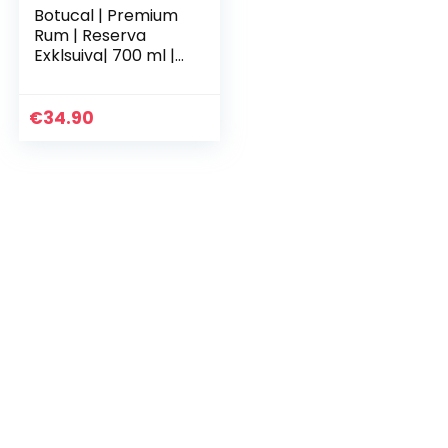
Botucal | Premium
Rum | Reserva
Exklsuiva| 700 ml |
40% vol. | 12 Jahre
gereift in Pot-Still-
+ Kolonnen-
€
34.90
Destillat…