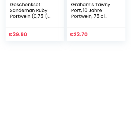
Geschenkset:
Graham’s Tawny
Sandeman Ruby
Port, 10 Jahre
Portwein (0,75 l)
Portwein, 75 cl
mit 2 Portwein-
(Verpackung kann
Gläsern
variieren)
€
39.90
€
23.70