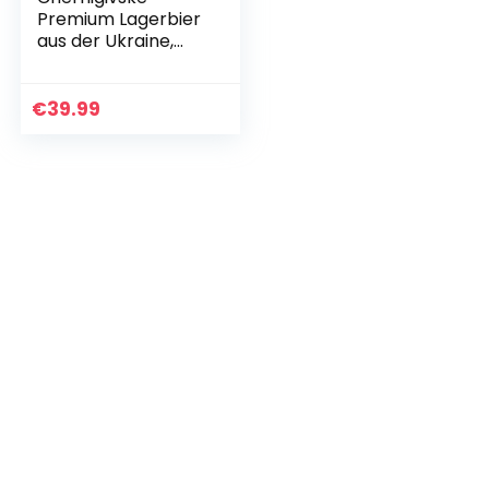
Premium Lagerbier
aus der Ukraine,
EINWEG (24 x 0.5 l
Dose), Gesamter
Gewinn wird an
€
39.99
ukrainische…