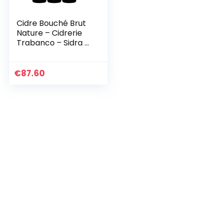
Cidre Bouché Brut
Nature – Cidrerie
Trabanco – Sidra –
Sidra de espana
Spanien – Rebsorte
Pomme – 6x75cl
€
87.60