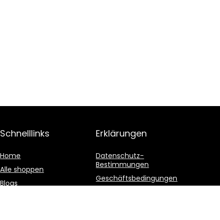
Schnelllinks
Erklärungen
Home
Datenschutz-
Bestimmungen
Alle shoppen
Geschäftsbedingungen
Blogs
Affiliate-Offenlegung
Unsere Webshops
Werben