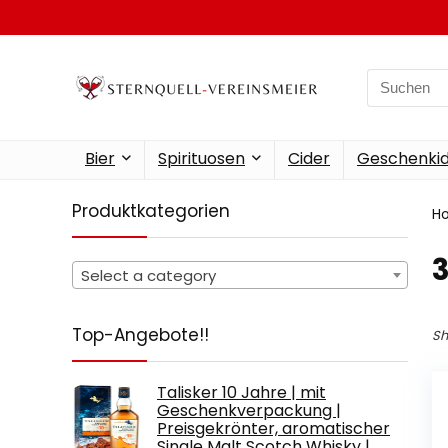
Search
for:
Bier
Spirituosen
Cider
Geschenkid
Produktkategorien
H
‎
Select a category
Top-Angebote!!
Sh
Talisker 10 Jahre | mit
Geschenkverpackung |
Preisgekrönter, aromatischer
Single Malt Scotch Whisky |