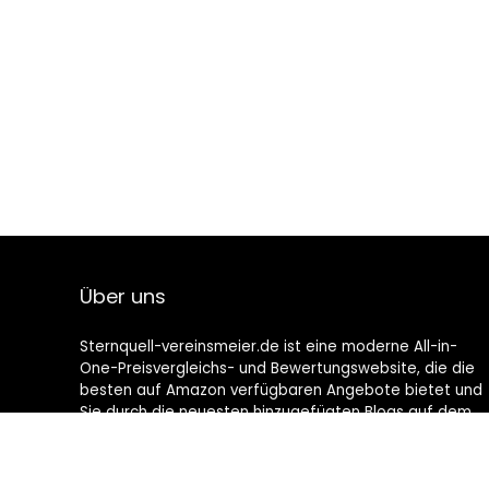
Über uns
Sternquell-vereinsmeier.de ist eine moderne All-in-
One-Preisvergleichs- und Bewertungswebsite, die die
besten auf Amazon verfügbaren Angebote bietet und
Sie durch die neuesten hinzugefügten Blogs auf dem
Laufenden hält. Alle Bilder unterliegen dem
Urheberrecht ihrer jeweiligen Eigentümer. Alle zitierten
Inhalte stammen aus ihren jeweiligen Quellen.