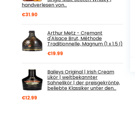
handverlesen von…
€
31.90
Arthur Metz - Cremant
d'Alsace Brut, Méthode
Traditionnelle, Magnum (1 x 1.5 l)
€
19.99
Baileys Original | Irish Cream
Likör | weltbekannter
Sahnelikör | der preisgekrönte,
beliebte Klassiker unter den…
€
12.99