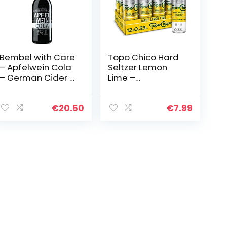
Bembel with Care
Topo Chico Hard
– Apfelwein Cola
Seltzer Lemon
– German Cider –
Lime –
12 x 0,33l. Fl.
alkoholhaltiges
Mischgetränk mit
Zitronen-
€
20.50
€
7.99
Geschmack – mit
natürlichen
Aromen – in…