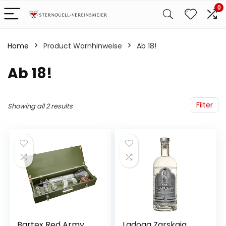
0
Home
Product Warnhinweise
‎Ab 18!
‎Ab 18!
Filter
Showing all 2 results
Bartex Red Army
Ladoga Zarskaja