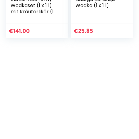
Wodkaset (1 x 1 l)
Wodka (1 x 1 l)
mit Kräuterlikör (1 x
0.2 l) und 6 Gläsern
€
141.00
€
25.85