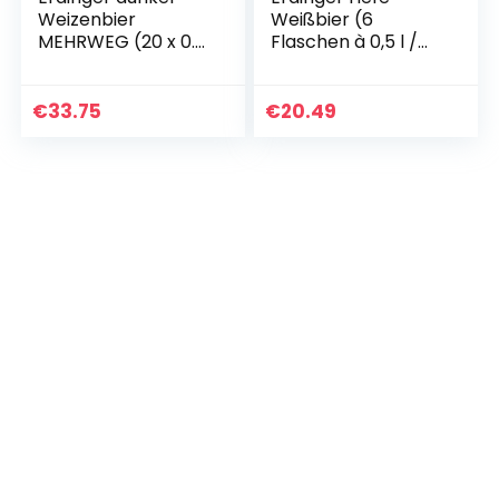
Weizenbier
Weißbier (6
MEHRWEG (20 x 0.5
Flaschen à 0,5 l /
l)
5,3% vol.)
€
33.75
€
20.49