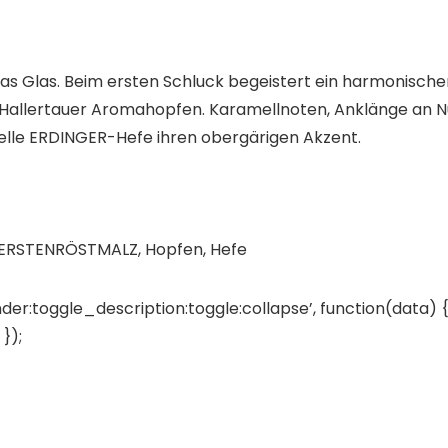
s das Glas. Beim ersten Schluck begeistert ein harmonis
allertauer Aromahopfen. Karamellnoten, Anklänge an Nüs
elle ERDINGER-Hefe ihren obergärigen Akzent.
GERSTENRÖSTMALZ, Hopfen, Hefe
der:toggle_description:toggle:collapse’, function(data) {
});