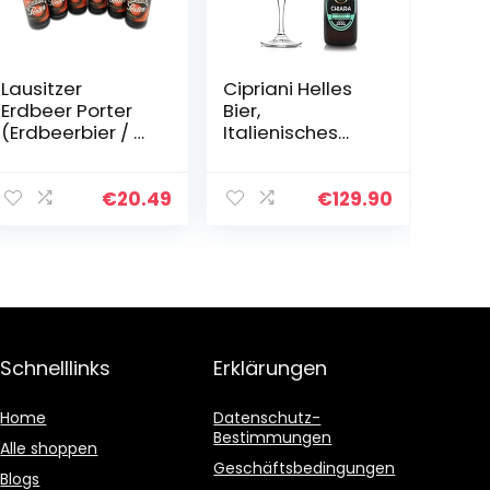
Lausitzer
Cipriani Helles
Erdbeer Porter
Bier,
(Erdbeerbier / 6
Italienisches
Flaschen à 0,5 l /
Lagerbier, 24
4,2% vol.)
Flaschen à 33 Cl
Mehrweg
€
20.49
€
129.90
Schnelllinks
Erklärungen
Home
Datenschutz-
Bestimmungen
Alle shoppen
Geschäftsbedingungen
Blogs