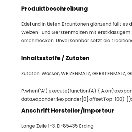
Produktbeschreibung
Edel und in tiefen Brauntönen glänzend füllt e
Weizen- und Gerstenmalzen mit erstklassigem H
erschmecken. Unverkennbar setzt die tradition
Inhaltsstoffe / Zutaten
Zutaten: Wasser, WEIZENMALZ, GERSTENMALZ, 
P.when(‘A’).execute(function(A) { A.on(‘a:expan
data.expander.$expander[0].offsetTop-100); }); 
Anschrift Hersteller/Importeur
Lange Zeile 1-3, D-85435 Erding