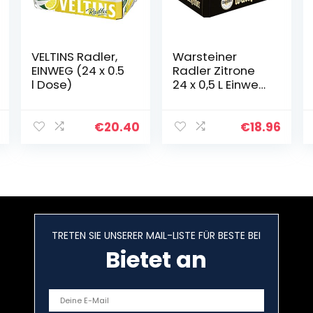
VELTINS Radler,
Warsteiner
EINWEG (24 x 0.5
Radler Zitrone
l Dose)
24 x 0,5 L Einweg
Dosenbier,
natürliches
Biermischgeträn
€
20.40
€
18.96
k
TRETEN SIE UNSERER MAIL-LISTE FÜR BESTE BEI
Bietet an