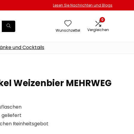
Lesen Sie Nachrichten und Blogs
0
Vergleichen
Wunschzettel
änke und Cocktails
nkel Weizenbier MEHRWEG
asflaschen
geliefert
chen Reinheitsgebot