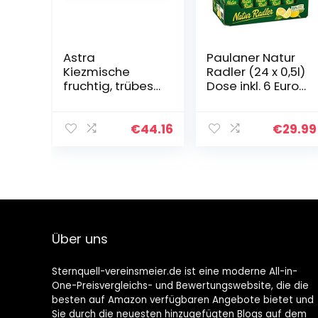
Astra
Paulaner Natur
Kiezmische
Radler (24 x 0,5l)
fruchtig, trübes
Dose inkl. 6 Euro
Alster Radler,
DPG Pfand – die
Bier Dose
natürliche
Einweg (24 X
Erfrischung
€
44.16
€
29.99
0.33 L) & Astra
EINWEG
Rakete
Biermischgeträn
k, Dose…
Über uns
Sternquell-vereinsmeier.de ist eine moderne All-in-
One-Preisvergleichs- und Bewertungswebsite, die die
besten auf Amazon verfügbaren Angebote bietet und
Sie durch die neuesten hinzugefügten Blogs auf dem